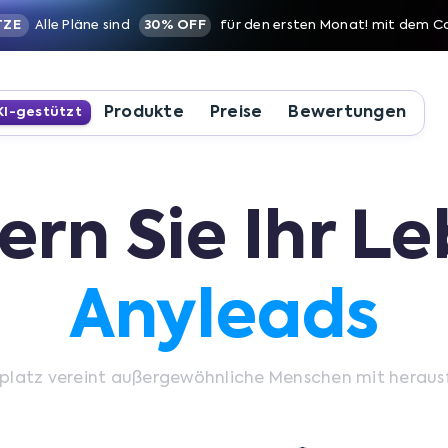
TZE
Alle Pläne sind
30% OFF
für den ersten Monat! mit dem 
Produkte
Preise
Bewertungen
KI-gestützt
rn Sie Ihr L
Anyleads
tsplatz vereint außergewöhnliche Menschen mit herau