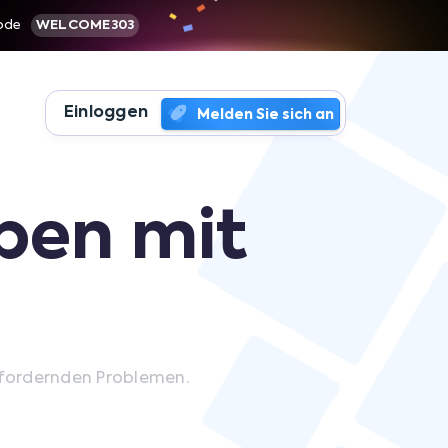
Code
WELCOME303
Einloggen
Melden Sie sich an
eben mit
sfordernden Problemen.