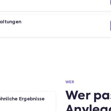
taltungen
WER
Wer pas
hnliche Ergebnisse
Anylea