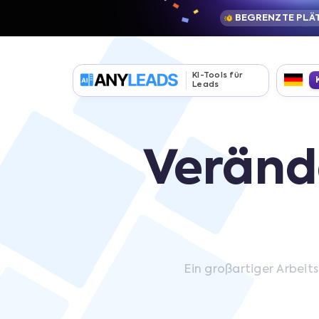
BEGRENZTE PLÄ
KI-Tools für
Leads
Verände
Ein großartiger Arbei