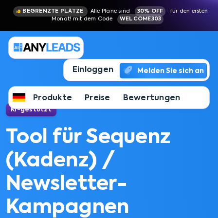
BEGRENZTE PLÄTZE
Alle Pläne sind
30% OFF
für den ersten
Monat! mit dem Code
WELCOME303
Einloggen
Melden Sie sich an
Produkte
Preise
Bewertungen
KI-gestützt
Tool für Sequenz
(Kadenz) /
Newsletter-
Kampagnen