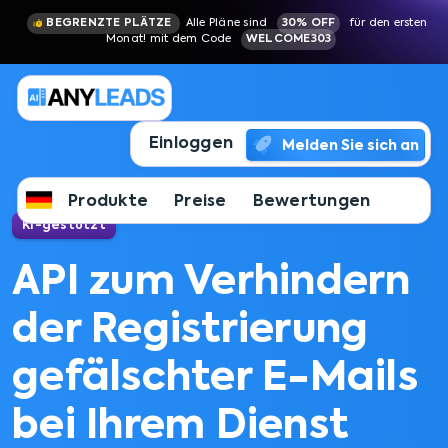
BEGRENZTE PLÄTZE
Alle Pläne sind
30% OFF
für den ersten
Monat! mit dem Code
WELCOME303
Einloggen
Melden Sie sich an
Produkte
Preise
Bewertungen
KI-gestützt
API zum Verhindern
der Registrierung
gefälschter E-Mails
bei Ihrem Dienst