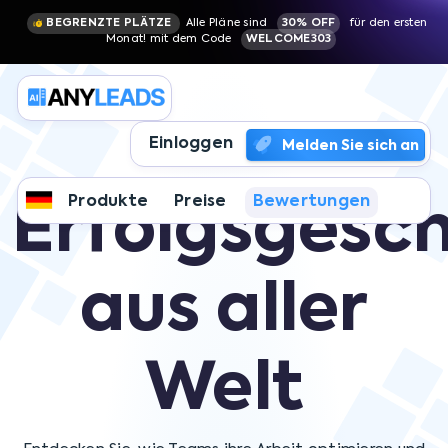
BEGRENZTE PLÄTZE
Alle Pläne sind
30% OFF
für den ersten
Monat! mit dem Code
WELCOME303
Einloggen
Melden Sie sich an
Produkte
Preise
Bewertungen
Erfolgsgesc
aus aller
Welt