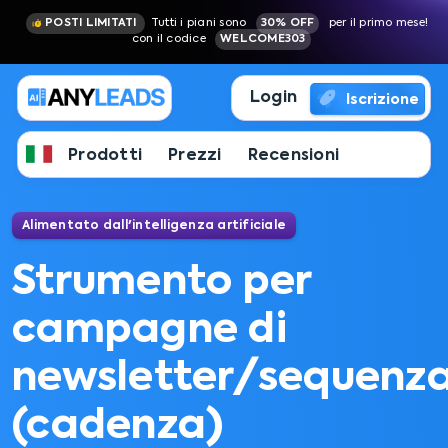
POSTI LIMITATI
Tutti i piani sono
30% OFF
per il primo mese!
con il codice
WELCOME303
Login
Iscrizione
Prodotti
Prezzi
Recensioni
Alimentato dall'intelligenza artificiale
Strumento per
campagne di
newsletter/sequenz
(cadenza)