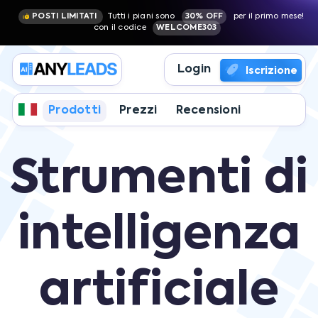
POSTI LIMITATI
Tutti i piani sono
30% OFF
per il primo mese!
con il codice
WELCOME303
Login
Iscrizione
Prodotti
Prezzi
Recensioni
Strumenti di
intelligenza
artificiale