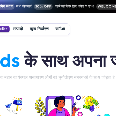
मित स्थान
सभी योजनाएँ
30% OFF
पहले महीने के लिए! कोड के साथ
WELCOME
उत्पादों
मूल्य निर्धारण
समीक्षा
चालित
ds
के साथ अपना ज
क महान कार्यस्थल असाधारण लोगों को चुनौतीपूर्ण समस्याओं के साथ जोड़ता ह