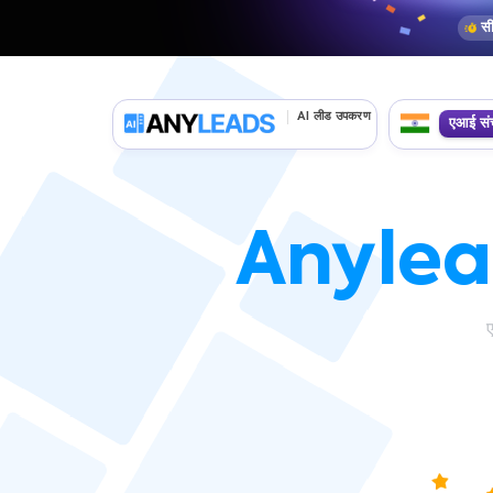
सी
AI लीड उपकरण
एआई सं
Anylea
ए