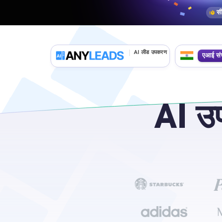
सी
AI लीड उपकरण
एआई सं
AI उ