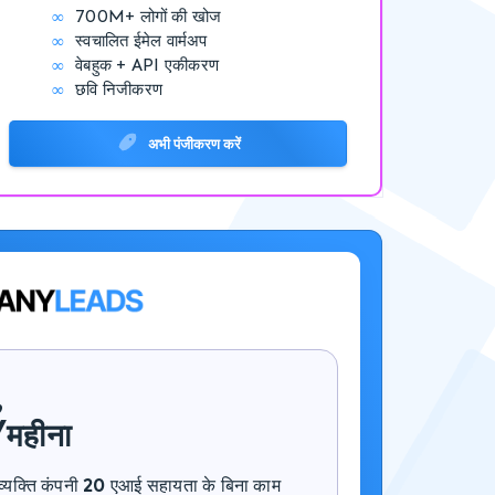
∞
700M+
लोगों की खोज
∞
स्वचालित
ईमेल वार्मअप
∞
वेबहुक + API
एकीकरण
∞
छवि
निजीकरण
अभी पंजीकरण करें
,
/महीना
्यक्ति कंपनी
20
एआई सहायता के बिना काम