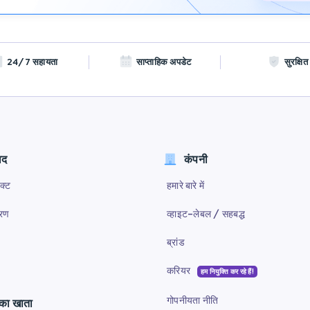
24/7 सहायता
साप्ताहिक अपडेट
सुरक्षि
ाद
कंपनी
क्ट
हमारे बारे में
ारण
व्हाइट-लेबल / सहबद्ध
ब्रांड
करियर
हम नियुक्ति कर रहे हैं!
गोपनीयता नीति
ा खाता