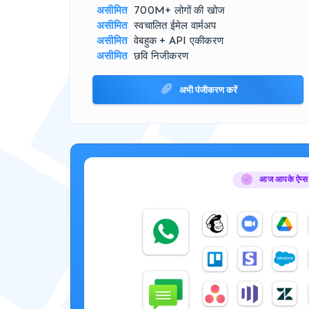
असीमित
700M+
लोगों की खोज
असीमित
स्वचालित
ईमेल वार्मअप
असीमित
वेबहुक + API
एकीकरण
असीमित
छवि
निजीकरण
अभी पंजीकरण करें
आज आपके ऐप्स