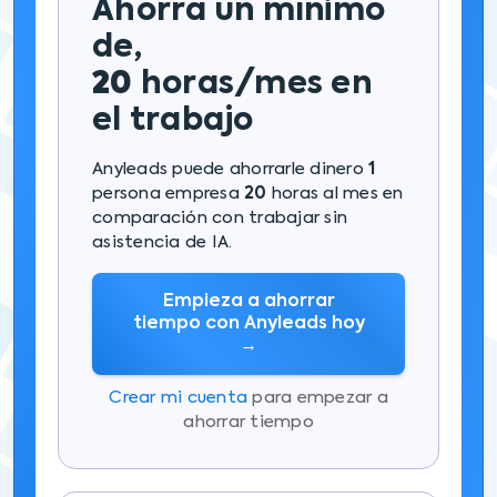
Ahorra un mínimo
de,
20
horas/mes en
el trabajo
Anyleads puede ahorrarle dinero
1
persona empresa
20
horas al mes en
comparación con trabajar sin
asistencia de IA.
Empieza a ahorrar
tiempo con Anyleads hoy
→
Crear mi cuenta
para empezar a
ahorrar tiempo