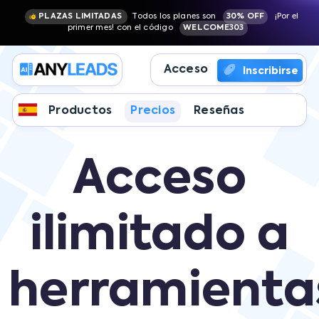
PLAZAS LIMITADAS
Todos los planes son
30% OFF
¡Por el
primer mes! con el código
WELCOME303
Acceso
Inscribirse
Productos
Precios
Reseñas
Acceso
ilimitado a
herramienta