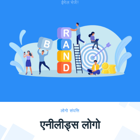
ईमेल भेजें!
लोगो संपत्ति
एनीलीड्स लोगो