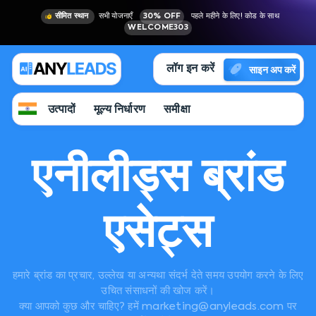
सीमित स्थान
सभी योजनाएँ
30% OFF
पहले महीने के लिए! कोड के साथ
WELCOME303
लॉग इन करें
साइन अप करें
उत्पादों
मूल्य निर्धारण
समीक्षा
एनीलीड्स ब्रांड
एसेट्स
हमारे ब्रांड का प्रचार, उल्लेख या अन्यथा संदर्भ देते समय उपयोग करने के लिए
उचित संसाधनों की खोज करें।
क्या आपको कुछ और चाहिए? हमें marketing@anyleads.com पर