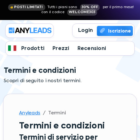
POSTI LIMITATI
Tutti i piani sono
30% OFF
per il primo mese!
con il codice
WELCOME303
Login
Iscrizione
Prodotti
Prezzi
Recensioni
Termini e condizioni
Scopri di seguito i nostri termini.
Anyleads
Termini
Termini e condizioni
Termini di servizio per