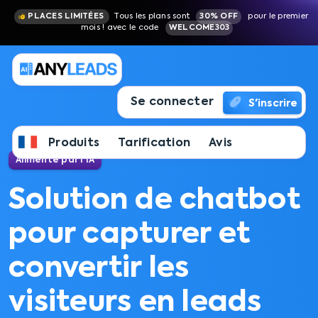
PLACES LIMITÉES
Tous les plans sont
30% OFF
pour le premier
mois ! avec le code
WELCOME303
Se connecter
S'inscrire
Produits
Tarification
Avis
Alimenté par l'IA
Solution de chatbot
pour capturer et
convertir les
visiteurs en leads