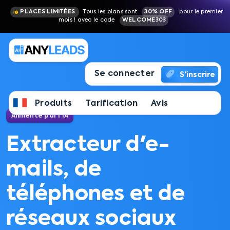
PLACES LIMITÉES
Tous les plans sont
30% OFF
pour le premier
mois ! avec le code
WELCOME303
Se connecter
S'inscrire
Produits
Tarification
Avis
Alimenté par l'IA
Extracteur d'e-
mails, de
téléphones et de
réseaux sociaux